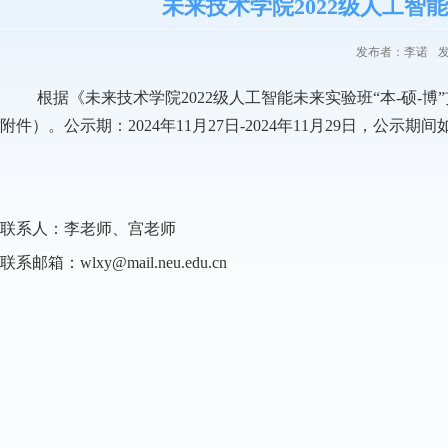
未来技术学院2022级人工智能
发布者：李诺
发
根据《未来技术学院2022
级人工智能未来实验班
“
本
-
硕
-
博
”
附件）
。公示期：2024
年
11
月
27
日
-2024
年
11
月
29
日
，
公示期间
联系人：李老师、宫老师
联系邮箱：wlxy@mail.neu.edu.cn