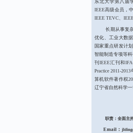
东北大学第八届学
IEEE高级会员
IEEE TEVC、I
长期从事复杂工
优化、工业大数
国家重点研发计
智能制造专项等科
刊IEEE汇刊和IFA
Practice 2
算机软件著作权2
辽宁省自然科学一
职责：全面主持
Email：
jldin